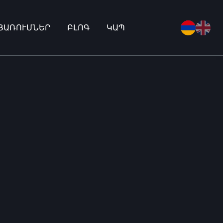
ՑԱՌՈՒՄՆԵՐ
ԲԼՈԳ
ԿԱՊ