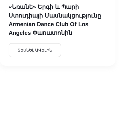
«Նռանե» Երգի ԵՒ Պարի
Ստուդիայի Մասնակցությունը
Armenian Dance Club Of Los
Angeles Փառատոնին
ՏԵՍՆԵԼ ԱՎԵԼԻՆ