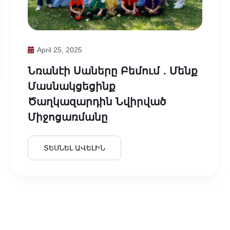
April 25, 2025
Նռանէի Սաները Բեմում ․ Մենք
Մասնակցեցինք
Ծաղկազարդին Նվիրված
Միջոցառմանը
ՏԵՍՆԵԼ ԱՎԵԼԻՆ