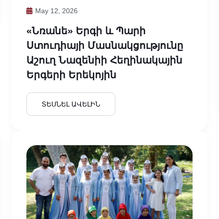
May 12, 2026
«Նռանե» Երգի ԵՒ Պարի
Ստուդիայի Մասնակցությունը
Աշուղ Նազենիի Հեղինակային
Երգերի Երեկոյին
ՏԵՍՆԵԼ ԱՎԵԼԻՆ