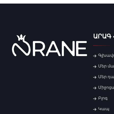
ԱՐԱԳ
Գլխավ
Մեր մա
Մեր դ
Միջոցա
Բլոգ
Կապ