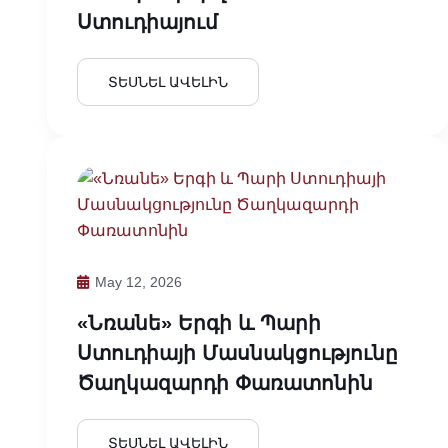
Ստուդիայում
ՏԵՍՆԵԼ ԱՎԵԼԻՆ
May 12, 2026
«Նռանե» Երգի ԵՒ Պարի
Ստուդիայի Մասնակցությունը
Ծաղկազարդի Փառատոնին
ՏԵՍՆԵԼ ԱՎԵԼԻՆ