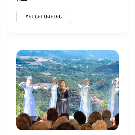
ՏԵՍՆԵԼ ԱՎԵԼԻՆ