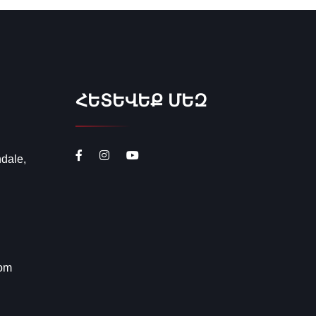
ՀԵՏԵՎԵՔ ՄԵԶ
ndale,
com