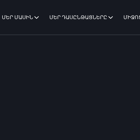
ՄԵՐ ՄԱՍԻՆ
ՄԵՐ ԴԱՍԸՆԹԱՑՆԵՐԸ
ՄԻՋՈ