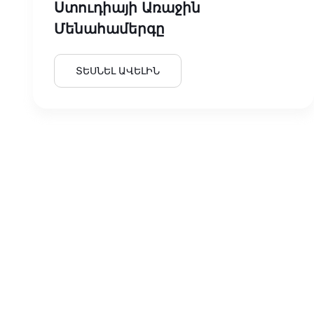
Ստուդիայի Առաջին
Մենահամերգը
ՏԵՍՆԵԼ ԱՎԵԼԻՆ