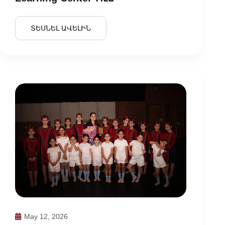
ՏԵՍՆԵԼ ԱՎԵԼԻՆ
May 12, 2026